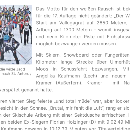
Das Motto für den weißen Rausch ist bek
für die 17. Auflage nicht geändert: „Der W
Start am Vallugagrat auf 2650 Metern, 
Arlberg auf 1300 Metern – womit insge
und neun Kilometer Piste mit Frühjahrss
möglich bezwungen werden müssen.
Mit Skiern, Snowboard oder Fungeräten
Kilometer lange Strecke über Ulmerhüt
Moos in Schussfahrt bezwungen. Mit 
- die wilde Jagd
r nach St. Anton. /
Angelika Kaufmann (Lech) und neuem S
Kramer (Außerfern). Kramer – mit Na
verspätet genannt hatte.
n vierten Sieg feierte „und total müde“ war, aber locker
sicht in den Schnee. „Brutal, mir fehlt die Luft“, rang er si
n der Skischule Arlberg mit einer Sektdusche erfrischten. 
den beiden Ex-Siegern Florian Holzinger (D) mit 9:02,49 M
. Kaufmann gewann in 10:12,39 Minuten vor Titelverteidig