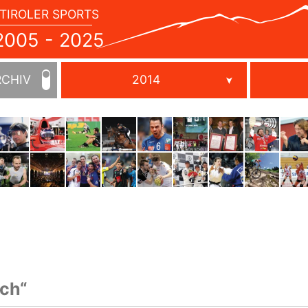
TIROLER SPORTS
JAHRBUCH
2005
005 - 2025
-
2025
RCHIV
2014
ch“