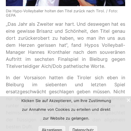
Die Hypo-Volleyballer holten den Titel zurück nach Tirol. / Foto:
GEPA
„Das Jahr als Zweiter war hart. Und deswegen hat es
eine gewisse Brisanz und Schönheit, den Titel genau
dort zurückerobert zu haben, wo man ihn uns aus
dem Herzen gerissen hat“, fand Hypos Volleyball-
Manager Hannes Kronthaler nach dem souveränen
Auftritt im sechsten Finalspiel in Bleiburg gegen
Titelverteidiger Aich/Dob pathetische Worte.
In der Vorsaison hatten die Tiroler sich eben in
Bleiburg im siebenten und letzten Spiel
ersatzgeschwächt geschlagen geben müssen. Nicht
nur der Meistersekt und das Bier gingen in Kärnten
Klicken Sie auf Akzeptieren, um Ihre Zustimmung
runter wie Öl. Die Tatsache, wieder Erster im
zur Annahme von Cookies zu erteilen und direkt
heimischen Ranking zu sein, verbreitete ungeachtet
zur Website zu gelangen.
der flüssigen und rauchigen Mittel den allgemein
besten Duft.
Akzeptieren
Datenschutz