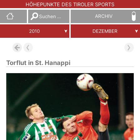
HÖHEPUNKTE DES TIROLER SPORTS
Suchen
ARCHIV
nach:
2010
DEZEMBER
Torflut in St. Hanappi