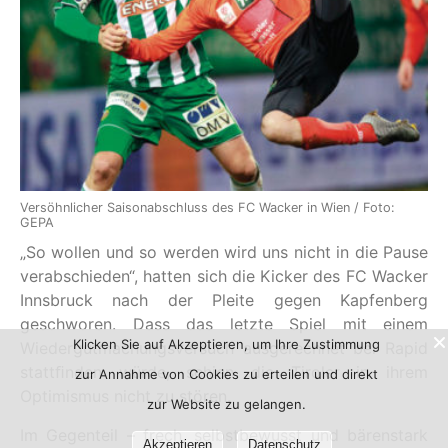
Versöhnlicher Saisonabschluss des FC Wacker in Wien / Foto:
GEPA
„So wollen und so werden wird uns nicht in die Pause
verabschieden“, hatten sich die Kicker des FC Wacker
Innsbruck nach der Pleite gegen Kapfenberg
geschworen. Dass das letzte Spiel mit einem
Klicken Sie auf Akzeptieren, um Ihre Zustimmung
Wiedergutmachungsversuch ausgerechnet bei Rapid
stattﬁnden würde, schien die Tiroler in ihrem
zur Annahme von Cookies zu erteilen und direkt
Optimismus nicht zu stören.
zur Website zu gelangen.
Im Gegenteil – frech, selbstbewusst und bärenstark
Akzeptieren
Datenschutz