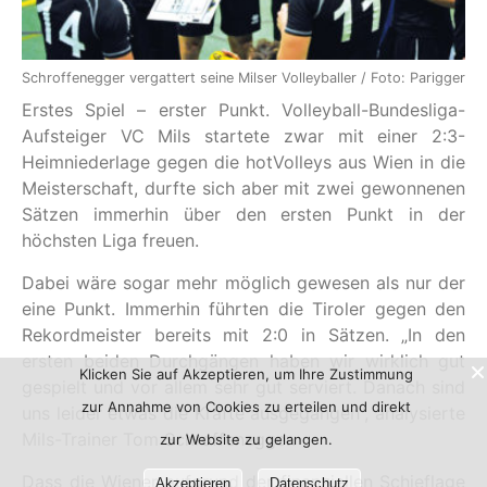
Schroffenegger vergattert seine Milser Volleyballer / Foto: Parigger
Erstes Spiel – erster Punkt. Volleyball-Bundesliga-
Aufsteiger VC Mils startete zwar mit einer 2:3-
Heimniederlage gegen die hotVolleys aus Wien in die
Meisterschaft, durfte sich aber mit zwei gewonnenen
Sätzen immerhin über den ersten Punkt in der
höchsten Liga freuen.
Dabei wäre sogar mehr möglich gewesen als nur der
eine Punkt. Immerhin führten die Tiroler gegen den
Rekordmeister bereits mit 2:0 in Sätzen. „In den
ersten beiden Durchgängen haben wir wirklich gut
Klicken Sie auf Akzeptieren, um Ihre Zustimmung
gespielt und vor allem sehr gut serviert. Danach sind
zur Annahme von Cookies zu erteilen und direkt
uns leider etwas die Kräfte ausgegangen“, analysierte
Mils-Trainer Tom Schroffenegger.
zur Website zu gelangen.
Dass die Wiener aufgrund der finanziellen Schieflage
Akzeptieren
Datenschutz