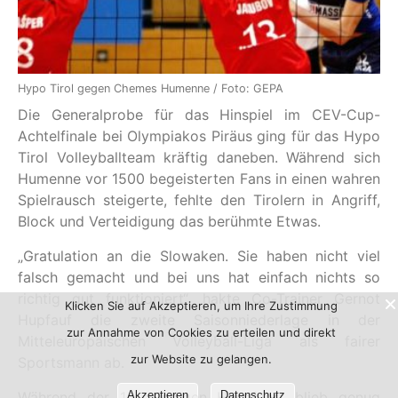
Hypo Tirol gegen Chemes Humenne / Foto: GEPA
Die Generalprobe für das Hinspiel im CEV-Cup-
Achtelfinale bei Olympiakos Piräus ging für das Hypo
Tirol Volleyballteam kräftig daneben. Während sich
Humenne vor 1500 begeisterten Fans in einen wahren
Spielrausch steigerte, fehlte den Tirolern in Angriff,
Block und Verteidigung das berühmte Etwas.
„Gratulation an die Slowaken. Sie haben nicht viel
falsch gemacht und bei uns hat einfach nichts so
richtig gut funktioniert“, hakte Co-Trainer Gernot
Klicken Sie auf Akzeptieren, um Ihre Zustimmung
Hupfauf die zweite Saisonniederlage in der
zur Annahme von Cookies zu erteilen und direkt
Mitteleuropäischen Volleyball-Liga als fairer
zur Website zu gelangen.
Sportsmann ab.
Akzeptieren
Datenschutz
Während der 14-stündigen Heimfahrt blieb genug