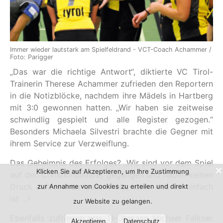
Immer wieder lautstark am Spielfeldrand - VCT-Coach Achammer /
Foto: Parigger
„Das war die richtige Antwort“, diktierte VC Tirol-
Trainerin Therese Achammer zufrieden den Reportern
in die Notizblöcke, nachdem ihre Mädels in Hartberg
mit 3:0 gewonnen hatten. „Wir haben sie zeitweise
schwindlig gespielt und alle Register gezogen.“
Besonders Michaela Silvestri brachte die Gegner mit
ihrem Service zur Verzweiflung.
Das Geheimnis des Erfolges? „Wir sind vor dem Spiel
Klicken Sie auf Akzeptieren, um Ihre Zustimmung
auf den Christkindlmarkt gegangen und haben keinen
Druck aufkommen lassen.“ Na, wenn das so einfach
zur Annahme von Cookies zu erteilen und direkt
ist …!
zur Website zu gelangen.
Ebenfalls zufrieden war TI-Obmann Michael Falkner
Akzeptieren
Datenschutz