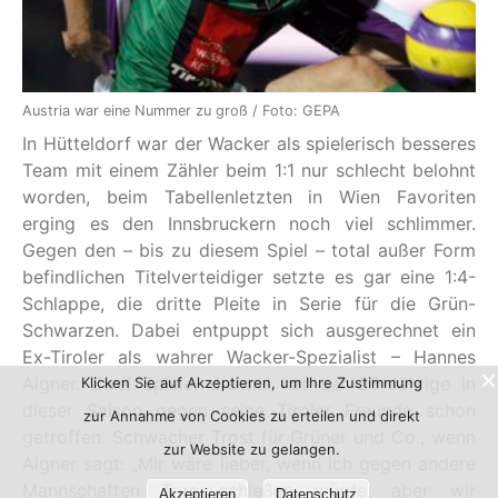
Austria war eine Nummer zu groß / Foto: GEPA
In Hütteldorf war der Wacker als spielerisch besseres
Team mit einem Zähler beim 1:1 nur schlecht belohnt
worden, beim Tabellenletzten in Wien Favoriten
erging es den Innsbruckern noch viel schlimmer.
Gegen den – bis zu diesem Spiel – total außer Form
befindlichen Titelverteidiger setzte es gar eine 1:4-
Schlappe, die dritte Pleite in Serie für die Grün-
Schwarzen. Dabei entpuppt sich ausgerechnet ein
Ex-Tiroler als wahrer Wacker-Spezialist – Hannes
Aigner. Zwei Spiele, dreimal hat der 25-Jährige in
Klicken Sie auf Akzeptieren, um Ihre Zustimmung
dieser Saison gegen seine Tiroler Freunde schon
zur Annahme von Cookies zu erteilen und direkt
getroffen. Schwacher Trost für Grüner und Co., wenn
zur Website zu gelangen.
Aigner sagt: „Mir wäre lieber, wenn ich gegen andere
Mannschaften Tore schießen würde, aber wir
Akzeptieren
Datenschutz