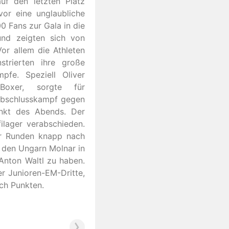
uf den letzten Platz
 vor eine unglaubliche
0 Fans zur Gala in die
 und zeigten sich von
or allem die Athleten
trierten ihre große
fe. Speziell Oliver
Boxer, sorgte für
Abschlusskampf gegen
nkt des Abends. Der
ilager verabschieden.
er Runden knapp nach
 den Ungarn Molnar in
Anton Waltl zu haben.
r Junioren-EM-Dritte,
ch Punkten.