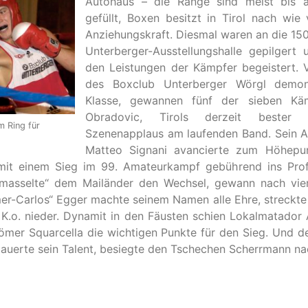
Autohaus – die Ränge sind meist bis a
gefüllt, Boxen besitzt in Tirol nach wie
Anziehungskraft. Diesmal waren an die 150
Unterberger-Ausstellungshalle gepilgert
den Leistungen der Kämpfer begeistert. V
des Boxclub Unterberger Wörgl demons
Klasse, gewannen fünf der sieben Kämp
Obradovic, Tirols derzeit bester 
m Ring für
Szenenapplaus am laufenden Band. Sein 
Matteo Signani avancierte zum Höhepu
h mit einem Sieg im 99. Amateurkampf gebührend ins Prof
masselte“ dem Mailänder den Wechsel, gewann nach vi
r-Carlos“ Egger machte seinem Namen alle Ehre, streckte
 K.o. nieder. Dynamit in den Fäusten schien Lokalmatador 
ömer Squarcella die wichtigen Punkte für den Sieg. Und de
auerte sein Talent, besiegte den Tschechen Scherrmann na