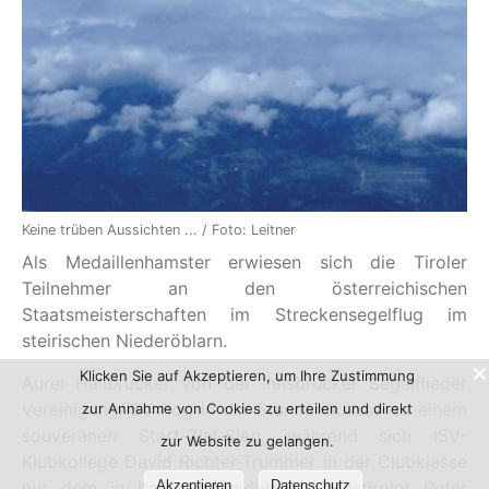
Keine trüben Aussichten ... / Foto: Leitner
Als Medaillenhamster erwiesen sich die Tiroler
Teilnehmer an den österreichischen
Staatsmeisterschaften im Streckensegelflug im
steirischen Niederöblarn.
Klicken Sie auf Akzeptieren, um Ihre Zustimmung
Aurel Hallbrucker von der Innsbrucker Segelflieger
Vereinigung/ISV flog in der Standardklasse zu einem
zur Annahme von Cookies zu erteilen und direkt
souveränen Start-Ziel-Sieg, während sich ISV-
zur Website zu gelangen.
Klubkollege David Richter-Trummer in der Clubklasse
nur dem in Italien lebenden Auslandstiroler Peter
Akzeptieren
Datenschutz