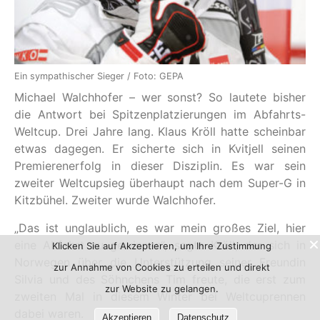
Ein sympathischer Sieger / Foto: GEPA
Michael Walchhofer – wer sonst? So lautete bisher
die Antwort bei Spitzenplatzierungen im Abfahrts-
Weltcup. Drei Jahre lang. Klaus Kröll hatte scheinbar
etwas dagegen. Er sicherte sich in Kvitjell seinen
Premierenerfolg in dieser Disziplin. Es war sein
zweiter Weltcupsieg überhaupt nach dem Super-G in
Kitzbühel. Zweiter wurde Walchhofer.
„Das ist unglaublich, es war mein großes Ziel, hier
eine Abfahrt zu gewinnen“, sagte Kröll, der sich in
Klicken Sie auf Akzeptieren, um Ihre Zustimmung
Norwegen über die Unterstützung seiner Freundin
zur Annahme von Cookies zu erteilen und direkt
Silvia und des Söhnchens Tim freute, die erst zum
zur Website zu gelangen.
zweiten Mal in diesem Winter bei Weltcuprennen
dabei waren.
Akzeptieren
Datenschutz