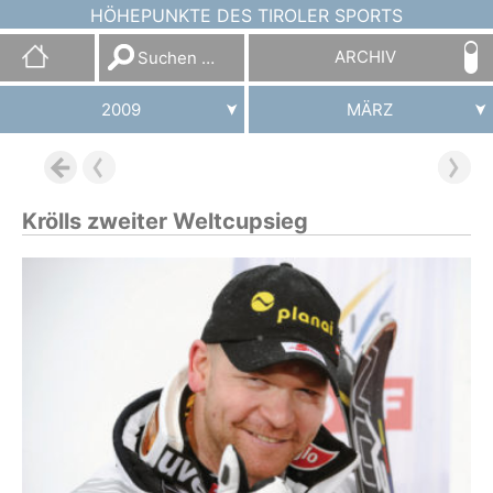
HÖHEPUNKTE DES TIROLER SPORTS
Suchen
ARCHIV
nach:
2009
MÄRZ
Krölls zweiter Weltcupsieg