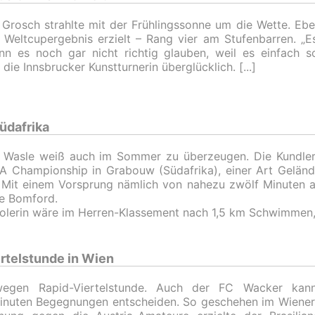
Grosch strahlte mit der Frühlingssonne um die Wette. Eben
 Weltcupergebnis erzielt – Rang vier am Stufenbarren. „Es 
nn es noch gar nicht richtig glauben, weil es einfach 
 die Innsbrucker Kunstturnerin überglücklich.
üdafrika
 Wasle weiß auch im Sommer zu überzeugen. Die Kundleri
 Championship in Grabouw (Südafrika), einer Art Gelände
 Mit einem Vorsprung nämlich von nahezu zwölf Minuten au
e Bomford.
rolerin wäre im Herren-Klassement nach 1,5 km Schwimmen
rtelstunde in Wien
egen Rapid-Viertelstunde. Auch der FC Wacker kann
inuten Begegnungen entscheiden. So geschehen im Wiener 