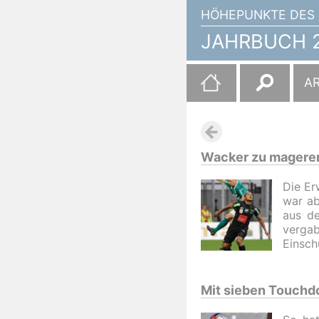
HÖHEPUNKTE DES 
JAHRBUCH 2
Suchen
A
nach:
Wacker zu magerem
Die Er
war ab
aus de
verg
Einsch
Mit sieben Touchd