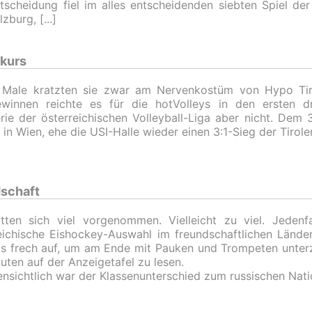
tscheidung fiel im alles entscheidenden siebten Spiel der
alzburg,
lkurs
e Male kratzten sie zwar am Nervenkostüm von Hypo Tir
ewinnen reichte es für die hotVolleys in den ersten 
erie der österreichischen Volleyball-Liga aber nicht. Dem 3
0 in Wien, ehe die USI-Halle wieder einen 3:1-Sieg der Tiroler
dschaft
tten sich viel vorgenommen. Vielleicht zu viel. Jedenfa
eichische Eishockey-Auswahl im freundschaftlichen Lände
s frech auf, um am Ende mit Pauken und Trompeten unter
uten auf der Anzeigetafel zu lesen.
ensichtlich war der Klassenunterschied zum russischen Nat