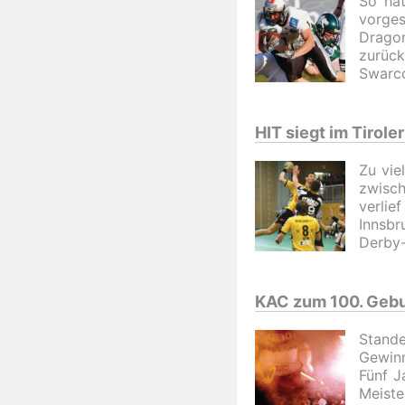
So hat
vorge
Drago
zurüc
Swarco
HIT siegt im Tirol
Zu vie
zwisc
verlief
Innsb
Derby-
KAC zum 100. Gebu
Stand
Gewinn
Fünf J
Meiste