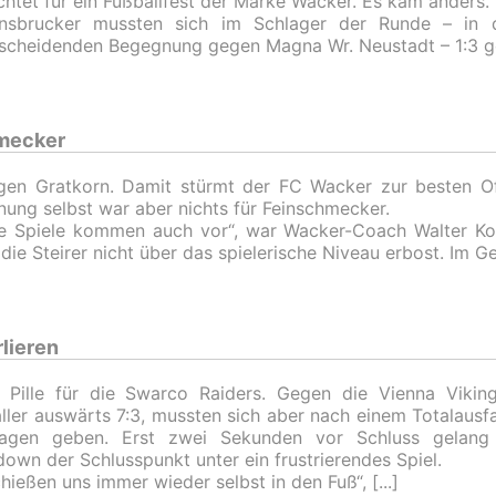
chtet für ein Fußballfest der Marke Wacker. Es kam anders. 
nnsbrucker mussten sich im Schlager der Runde – in d
scheidenden Begegnung gegen Magna Wr. Neustadt – 1:3 g
hmecker
gen Gratkorn. Damit stürmt der FC Wacker zur besten Of
ung selbst war aber nichts für Feinschmecker.
he Spiele kommen auch vor“, war Wacker-Coach Walter K
die Steirer nicht über das spielerische Niveau erbost. Im Ge
lieren
e Pille für die Swarco Raiders. Gegen die Vienna Viking
ller auswärts 7:3, mussten sich aber nach einem Totalausfa
lagen geben. Erst zwei Sekunden vor Schluss gelang 
own der Schlusspunkt unter ein frustrierendes Spiel.
chießen uns immer wieder selbst in den Fuß“,