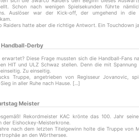
ten sich die Swarco Raiders den Beginn dieses Auswärts
sellt. Schon nach wenigen Spielsekunden führte nämli
ns. Auslöser war der Kick-off, der umgehend in die 
kkam.
 Raiders hatte aber die richtige Antwort. Ein Touchdown j
er Handball-Derby
l erwartet? Diese Frage mussten sich die Handball-Fans n
hen HIT und ULZ Schwaz stellen. Denn die mit Spannung
 einseitig. Zu einseitig.
rucks Truppe, angetrieben von Regisseur Jovanovic, sp
Sieg in aller Ruhe nach Hause.
rtstag Meister
esgemäß! Rekordmeister KAC krönte das 100. Jahr sein
 der Eishockey-Meisterkrone.
ahre nach dem letzten Titelgewinn holte die Truppe von M
rtrophäe an den Wörthersee.