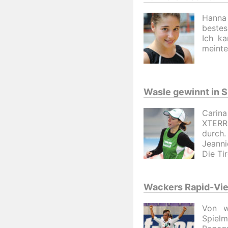
Hanna 
bestes
Ich ka
meinte
Wasle gewinnt in S
Carina
XTERRA
durch.
Jeanni
Die Ti
Wackers Rapid-Vie
Von w
Spielm