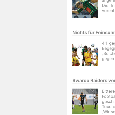
angeri
Die I
vorent
Nichts für Feinsc
4:1 ge
Begegn
„Solc
gegen 
Swarco Raiders ver
Bitter
Footba
gesch
Touchd
„Wir s