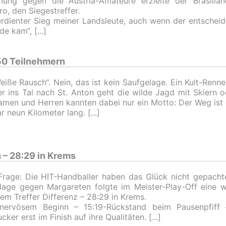
nung gegen die Austria-Amateure erzielte der Brasilia
o, den Siegestreffer.
erdienter Sieg meiner Landsleute, auch wenn der entscheid
de kam“,
50 Teilnehmern
eiße Rausch“. Nein, das ist kein Saufgelage. Ein Kult-Renne
er ins Tal nach St. Anton geht die wilde Jagd mit Skiern
men und Herren kannten dabei nur ein Motto: Der Weg ist d
r neun Kilometer lang.
 – 28:29 in Krems
Frage: Die HIT-Handballer haben das Glück nicht gepach
lage gegen Margareten folgte im Meister-Play-Off eine w
nem Treffer Differenz – 28:29 in Krems.
nervösem Beginn – 15:19-Rückstand beim Pausenpfiff 
cker erst im Finish auf ihre Qualitäten.