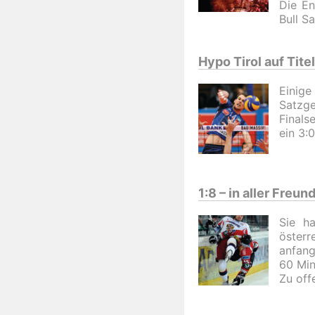
Die En
Bull S
Hypo Tirol auf Tite
Einig
Satzg
Finals
ein 3:
1:8 – in aller Freun
Sie ha
österr
anfang
60 Min
Zu off