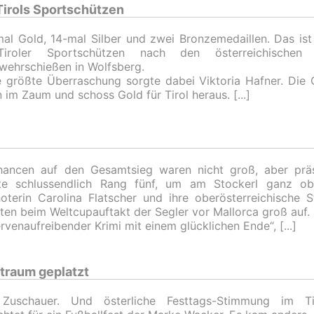
Tirols Sportschützen
al Gold, 14-mal Silber und zwei Bronzemedaillen. Das ist 
iroler Sportschützen nach den österreichischen 
wehrschießen in Wolfsberg.
e größte Überraschung sorgte dabei Viktoria Hafner. Die O
 im Zaum und schoss Gold für Tirol heraus.
hancen auf den Gesamtsieg waren nicht groß, aber präs
te schlussendlich Rang fünf, um am Stockerl ganz obe
oterin Carolina Flatscher und ihre oberösterreichische S
ten beim Weltcupauftakt der Segler vor Mallorca groß auf.
ervenaufreibender Krimi mit einem glücklichen Ende“,
traum geplatzt
Zuschauer. Und österliche Festtags-Stimmung im Ti