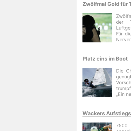
Zwölfmal Gold für 
Zwölfm
der T
Luftge
Für di
Nerven
Platz eins im Boot
Die C
genüg
Vorsch
trumpf
„Ein n
Wackers Aufstiegs
7500 