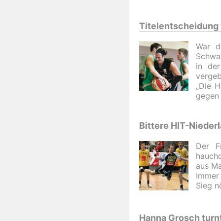
Titelentscheidung 
War d
Schwaz
in de
vergeb
„Die H
gegen 
Bittere HIT-Nieder
Der F
hauchd
aus Ma
Immer 
Sieg n
Hanna Grosch turnt 