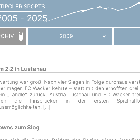
TIROLER SPORTS
JAHRBUCH
2005
005 - 2025
-
2025
RCHIV
2009
 2:2 in Lustenau
wartung war groß. Nach vier Siegen in Folge durchaus vers
er mager. FC Wacker kehrte – statt mit den erhofften drei
m „Ländle“ zurück. Austria Lustenau und FC Wacker tren
aben die Innsbrucker in der ersten Spielhälf
ussmöglichkeiten.
owns zum Sieg