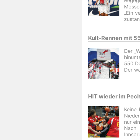
Begeg
Mossor
„Ein v
zustan
Kult-Rennen mit 5
Der „W
hinunt
550 Da
Der wa
HIT wieder im Pech
Keine 
Nieder
nur ei
Nach 
Innsbru