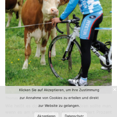
Klicken Sie auf Akzeptieren, um Ihre Zustimmung
zur Annahme von Cookies zu erteilen und direkt
Thomas stellt das Rad in die Ecke / Foto: Parigger
Wie heißt es doch so treffend? Aufhören sollte man,
zur Website zu gelangen.
wenn es am schönsten ist! Nun, zu hundert Prozent
Akzeptieren
Datenschutz