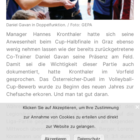
Daniel Gavan in Doppelfunktion. / Foto: GEPA
Manager Hannes Kronthaler hatte sich seine
Anwesenheit beim Cup-Halbfinale in Graz ebenso
wenig nehmen lassen wie der bereits zurückgetretene
Co-Trainer Daniel Gavan seine Präsenz am Feld.
Damit sei die Wichtigkeit dieser Partie auch
dokumentiert, hatte Kronthaler im Vorfeld
gesprochen. Das Österreicher-Duell im Volleyball-
Cup-Bewerb wurde zu Beginn des neuen Jahres zur
Chefsache erkoren. Und man tat gut daran.
Während Gernot Hupfauf in der Heimat mit den
Klicken Sie auf Akzeptieren, um Ihre Zustimmung
Legionären trainierte und die Vorbereitung auf die
zur Annahme von Cookies zu erteilen und direkt
Liga-Partie gegen die hotVolleys Wien am folgenden
zur Website zu gelangen.
Mittwoch übernahm, setzten sich Alex Berger, Lorenz
Koraimann und Co. in der Steiermark mit 3:1 durch
Akzeptieren
Datenschutz