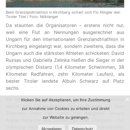
Beim Grenzlandtriathlon in Kirchberg sichert sich Flo Klingler den
Tiroler Titel / Foto: Mühlanger
Da staunten die Organisatoren – erstens nicht nur,
weil eine Flut an Nennungen ausgerechnet aus
Ungarn für den internationalen Grenzlandtriathlon in
Kirchberg eingelangt war, sondern zweitens, dass die
Ungarn auch die stärksten Athleten schicketen: David
Ruzsas und Gabriella Zelinka hießen die Sieger in der
olympischen Distanz (1,4 Kilometer Schwimmen, 38
Kilometer Radfahren, zehn Kilometer Laufen), als
bester Tiroler landete Albuin Schwarz auf Platz
sechs.
Bei den Tiroler Meisterschaften in der Sprintdistanz
Klicken Sie auf Akzeptieren, um Ihre Zustimmung
setzte sich Lokalmatador Florian Klingler vor dem
zur Annahme von Cookies zu erteilen und direkt
Zillertaler Peter Leo durch. Die Wörglerin Tamara
zur Website zu gelangen.
Aigner holte bei den Damen den Titel. Übrigens – zur
Stärkung nach dem Rennen blieben die Veranstalter
Akzeptieren
Datenschutz