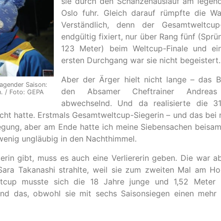
sie durch den Schanzenauslauf am legend
Oslo fuhr. Gleich darauf rümpfte die Wah
Verständlich, denn der Gesamtweltcu
endgültig fixiert, nur über Rang fünf (Spr
123 Meter) beim Weltcup-Finale und ei
ersten Durchgang war sie nicht begeistert.
Aber der Ärger hielt nicht lange – das 
ragender Saison:
den Absamer Cheftrainer Andreas F
n. / Foto: GEPA
abwechselnd. Und da realisierte die 31
cht hatte. Erstmals Gesamtweltcup-Siegerin – und das bei
regung, aber am Ende hatte ich meine Siebensachen beisam
 wenig ungläubig in den Nachthimmel.
rin gibt, muss es auch eine Verliererin geben. Die war ab
ara Takanashi strahlte, weil sie zum zweiten Mal am H
tcup musste sich die 18 Jahre junge und 1,52 Meter k
nd das, obwohl sie mit sechs Saisonsiegen einen mehr a