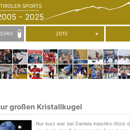
TIROLER SPORTS
JAHRBUCH
2005
005 - 2025
-
2025
RCHIV
2015
zur großen Kristallkugel
Nur kurz war bei Daniela Iraschko-Stolz d