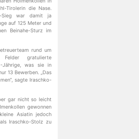
ären Holmenkollen in
l-Tirolerin die Nase.
p-Sieg war damit ja
ünge auf 125 Meter und
nen Beinahe-Sturz im
Betreuerteam rund um
elder gratulierte
-Jährige, was sie in
 nur 13 Bewerben. „Das
men“, sagte Iraschko-
er gar nicht so leicht
olmenkollen gewonnen
leine Asiatin jedoch
ls Iraschko-Stolz zu