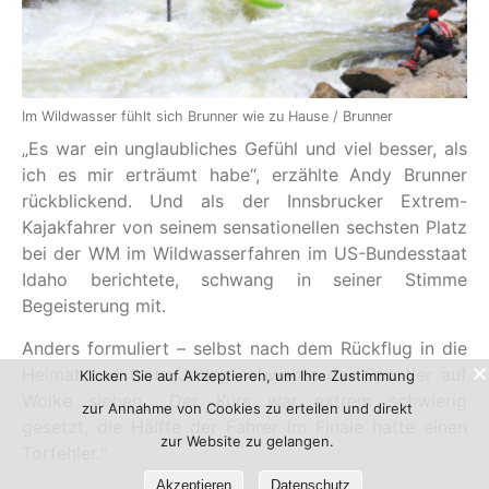
Im Wildwasser fühlt sich Brunner wie zu Hause / Brunner
„Es war ein unglaubliches Gefühl und viel besser, als
ich es mir erträumt habe“, erzählte Andy Brunner
rückblickend. Und als der Innsbrucker Extrem-
Kajakfahrer von seinem sensationellen sechsten Platz
bei der WM im Wildwasserfahren im US-Bundesstaat
Idaho berichtete, schwang in seiner Stimme
Begeisterung mit.
Anders formuliert – selbst nach dem Rückflug in die
Heimat und trotz Jetlag schwebte der Sportler auf
Klicken Sie auf Akzeptieren, um Ihre Zustimmung
Wolke sieben. „Der Kurs war extrem schwierig
zur Annahme von Cookies zu erteilen und direkt
gesetzt, die Hälfte der Fahrer im Finale hatte einen
zur Website zu gelangen.
Torfehler.“
Akzeptieren
Datenschutz