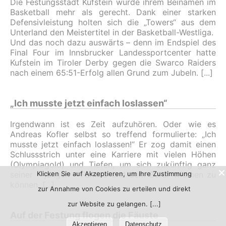
Die Festungsstadt Kufstein wurde ihrem Beinamen im
Basketball mehr als gerecht. Dank einer starken
Defensivleistung holten sich die „Towers“ aus dem
Unterland den Meistertitel in der Basketball-Westliga.
Und das noch dazu auswärts – denn im Endspiel des
Final Four im Innsbrucker Landessportcenter hatte
Kufstein im Tiroler Derby gegen die Swarco Raiders
nach einem 65:51-Erfolg allen Grund zum Jubeln.
„Ich musste jetzt einfach loslassen“
Irgendwann ist es Zeit aufzuhören. Oder wie es
Andreas Kofler selbst so treffend formulierte: „Ich
musste jetzt einfach loslassen!“ Er zog damit einen
Schlussstrich unter eine Karriere mit vielen Höhen
(Olympiagold) und Tiefen, um sich zukünftig ganz
seiner – jungen – Familie und dem Beruf widmen zu
Klicken Sie auf Akzeptieren, um Ihre Zustimmung
können.
zur Annahme von Cookies zu erteilen und direkt
zur Website zu gelangen.
Auf der Festung flogen die Fäuste
Akzeptieren
Datenschutz