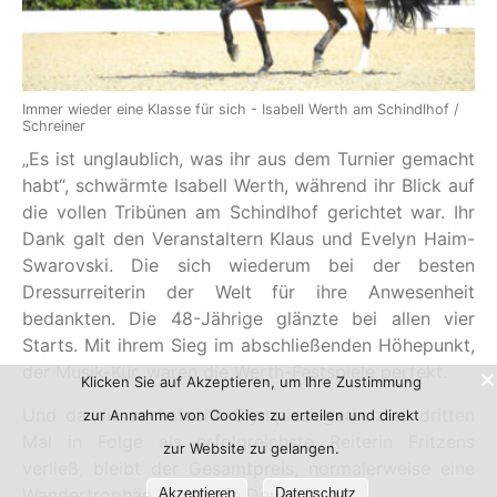
Immer wieder eine Klasse für sich - Isabell Werth am Schindlhof /
Schreiner
„Es ist unglaublich, was ihr aus dem Turnier gemacht
habt“, schwärmte Isabell Werth, während ihr Blick auf
die vollen Tribünen am Schindlhof gerichtet war. Ihr
Dank galt den Veranstaltern Klaus und Evelyn Haim-
Swarovski. Die sich wiederum bei der besten
Dressurreiterin der Welt für ihre Anwesenheit
bedankten. Die 48-Jährige glänzte bei allen vier
Starts. Mit ihrem Sieg im abschließenden Höhepunkt,
der Musik-Kür, waren die Werth-Festspiele perfekt.
Klicken Sie auf Akzeptieren, um Ihre Zustimmung
Und da die sechsfache Olympiasiegerin zum dritten
zur Annahme von Cookies zu erteilen und direkt
Mal in Folge als erfolgreichste Reiterin Fritzens
zur Website zu gelangen.
verließ, bleibt der Gesamtpreis, normalerweise eine
Wandertrophäe, künftig in Deutschland.
Akzeptieren
Datenschutz