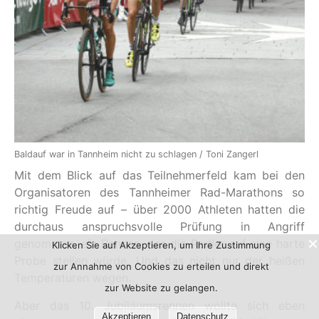
Baldauf war in Tannheim nicht zu schlagen / Toni Zangerl
Mit dem Blick auf das Teilnehmerfeld kam bei den
Organisatoren des Tannheimer Rad-Marathons so
richtig Freude auf – über 2000 Athleten hatten die
durchaus anspruchsvolle Prüfung in Angriff
genommen, ein Rennen, das die Radler auf eine harte
Klicken Sie auf Akzeptieren, um Ihre Zustimmung
Probe stellen würde. Und das nicht nur der heißen
zur Annahme von Cookies zu erteilen und direkt
Temperaturen wegen.
zur Website zu gelangen.
Aber das 10. Jubiläumsrennen wollte sich eben
Akzeptieren
Datenschutz