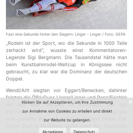
Fast eine Sekunde hinter den Siegern: Linger - Linger / Foto: GEPA
„Rodeln ist der Sport, wo die Sekunde in 1000 Teile
zerhackt wird“, wusste einst Kommentatoren-
Legende Sigi Bergmann. Die Tausendstel hätte man
beim Kunstbahnrodel-Weltcup in Königssee nicht
gebraucht, zu klar war die Dominanz der deutschen
Doppel.
Wendl/Arlt siegten vor Eggert/Benecken, dahinter
folgten die ÖRV-Duos Linger/Linger und Penz/Fischler
Klicken Sie auf Akzeptieren, um Ihre Zustimmung
mit fast einer Sekunde (!) Rückstand. „Mit der
zur Annahme von Cookies zu erteilen und direkt
Platzierung sind wir zufrieden. Aber die Zeit ist wie
eine gefühlte Watschn“, erklärte Andreas Linger. Der
zur Website zu gelangen.
flache Start in Königssee spiele eben den Deutschen
Akzeptieren
Datenschutz