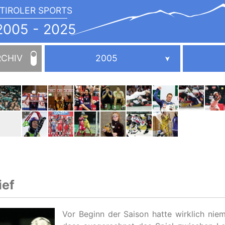
TIROLER SPORTS
JAHRBUCH
2005
005 - 2025
-
2025
RCHIV
2005
ief
Vor Beginn der Saison hatte wirklich nie