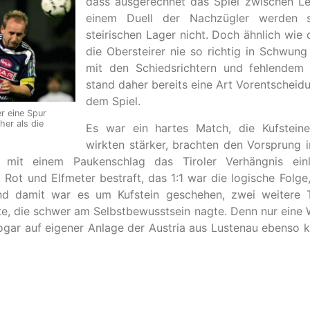
dass ausgerechnet das Spiel zwischen Le
einem Duell der Nachzügler werden s
steirischen Lager nicht. Doch ähnlich wie 
die Obersteirer nie so richtig in Schwu
mit den Schiedsrichtern und fehlendem S
stand daher bereits eine Art Vorentscheidu
dem Spiel.
r eine Spur
her als die
Es war ein hartes Match, die Kufsteine
wirkten stärker, brachten den Vorsprung i
 mit einem Paukenschlag das Tiroler Verhängnis einl
ot und Elfmeter bestraft, das 1:1 war die logische Folge
nd damit war es um Kufstein geschehen, zwei weitere T
leite, die schwer am Selbstbewusstsein nagte. Denn nur ein
ogar auf eigener Anlage der Austria aus Lustenau ebenso k