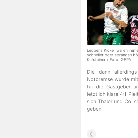
Leobens Kicker waren imme
schneller oder sprangen hö
Kufsteiner / Foto: GEPA
Die dann allerdings
Notbremse wurde mit R
für die Gastgeber u
letztlich klare 4:1-P
sich Thaler und Co. s
geben.