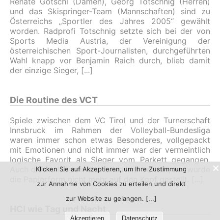
Renate Götschl (Damen), Georg Totschnig (Herren)
und das Skispringer-Team (Mannschaften) sind zu
Österreichs „Sportler des Jahres 2005“ gewählt
worden. Radprofi Totschnig setzte sich bei der von
Sports Media Austria, der Vereinigung der
österreichischen Sport-Journalisten, durchgeführten
Wahl knapp vor Benjamin Raich durch, blieb damit
der einzige Sieger,
Die Routine des VCT
Spiele zwischen dem VC Tirol und der Turnerschaft
Innsbruck im Rahmen der Volleyball-Bundesliga
waren immer schon etwas Besonderes, vollgepackt
mit Emotionen und nicht immer war der vermeintlich
logische Favorit als Sieger vom Parkett gegangen.
Auch diesmal waren die Rollen klar verteilt, nur wurde
Klicken Sie auf Akzeptieren, um Ihre Zustimmung
die Papierform nicht mehr auf den Kopf gestellt.
zur Annahme von Cookies zu erteilen und direkt
zur Website zu gelangen.
HCI wie Tag und Nacht
Akzeptieren
Datenschutz