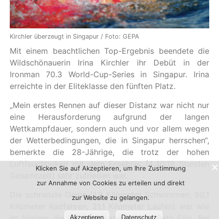
Kirchler überzeugt in Singapur / Foto: GEPA
Mit einem beachtlichen Top-Ergebnis beendete die
Wildschönauerin Irina Kirchler ihr Debüt in der
Ironman 70.3 World-Cup-Series in Singapur. Irina
erreichte in der Eliteklasse den fünften Platz.
„Mein erstes Rennen auf dieser Distanz war nicht nur
eine Herausforderung aufgrund der langen
Wettkampfdauer, sondern auch und vor allem wegen
der Wetterbedingungen, die in Singapur herrschen“,
bemerkte die 28-Jährige, die trotz der hohen
Luftfeuchtigkeit mit dem Ergebnis (4:40:18 Stunden
Klicken Sie auf Akzeptieren, um Ihre Zustimmung
Gesamtzeit) sehr zufrieden war.
zur Annahme von Cookies zu erteilen und direkt
Die schnellste Dame (1,9 Kilometer Schwimmen, 90,1
zur Website zu gelangen.
Kilometer Radfahren, 21,1 Kilometer Laufen) war wie
im Vorjahr die US-Amerikanerin Mary Beth Ellis. Bei
Akzeptieren
Datenschutz