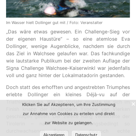
Im Wasser hielt Dollinger gut mit / Foto: Veranstalter
„Das wäre etwas gewesen. Ein Challenge-Sieg vor
der eigenen Haustüre“ – so eine atemlose Eva
Dollinger, wenige Augenblicke, nachdem sie durch
das Ziel in Walchsee gelaufen war. Das fachkundige
wie lautstarke Publikum bei der zweiten Auflage der
Signa Challenge Walchsee-Kaiserwinkl war jedenfalls
voll und ganz hinter der Lokalmatadorin gestanden.
Doch statt des erhofften und angestrebten Triumphes
erlebte Dollinger ein kleines Déjà-vu auf der
Triathlonstrecke. Wie im Vorjahr musste sie sich im
Klicken Sie auf Akzeptieren, um Ihre Zustimmung
Finish knapp der Holländerin Yvonne van Vlerken
zur Annahme von Cookies zu erteilen und direkt
geschlagen geben. Der zweite Rang vermittelte der
zur Website zu gelangen.
Tirolerin – nach einer verletzungsbedingt so
durchwachsenen Saison – dennoch echte
Akzeptieren
Datenschutz