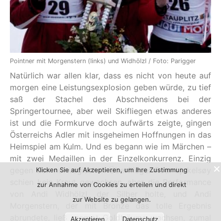
Pointner mit Morgenstern (links) und Widhölzl / Foto: Parigger
Natürlich war allen klar, dass es nicht von heute auf
morgen eine Leistungsexplosion geben würde, zu tief
saß der Stachel des Abschneidens bei der
Springertournee, aber weil Skifliegen etwas anderes
ist und die Formkurve doch aufwärts zeigte, gingen
Österreichs Adler mit insgeheimen Hoffnungen in das
Heimspiel am Kulm. Und es begann wie im Märchen –
mit zwei Medaillen in der Einzelkonkurrenz. Einzig
gegen den norwegischen Überflieger Roar Ljøkelsøy
Klicken Sie auf Akzeptieren, um Ihre Zustimmung
schien kein Kraut gewachsen, aber die Performance
zur Annahme von Cookies zu erteilen und direkt
von Andi Widhölzl, der Silber holte, und Andi
zur Website zu gelangen.
Morgenstern, der mit Bronze das tolle Ergebnis
abrundete, ließ prompt Goldträume wachsen, zumal
Akzeptieren
Datenschutz