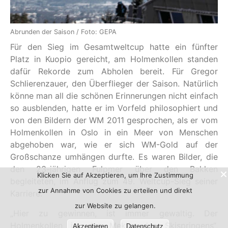
Abrunden der Saison / Foto: GEPA
Für den Sieg im Gesamtweltcup hatte ein fünfter
Platz in Kuopio gereicht, am Holmenkollen standen
dafür Rekorde zum Abholen bereit. Für Gregor
Schlierenzauer, den Überflieger der Saison. Natürlich
könne man all die schönen Erinnerungen nicht einfach
so ausblenden, hatte er im Vorfeld philosophiert und
von den Bildern der WM 2011 gesprochen, als er vom
Holmenkollen in Oslo in ein Meer von Menschen
abgehoben war, wie er sich WM-Gold auf der
Großschanze umhängen durfte. Es waren Bilder, die
den 23-jährigen Fulpmer über den Bakken
Klicken Sie auf Akzeptieren, um Ihre Zustimmung
begleiteten, im Anflug zum 49. Weltcup-Sieg seiner
zur Annahme von Cookies zu erteilen und direkt
Karriere.
zur Website zu gelangen.
„Hier zu gewinnen, ist immer gewaltig. Der
Holmenkollen ist das Mekka des Skispringens“,
Akzeptieren
Datenschutz