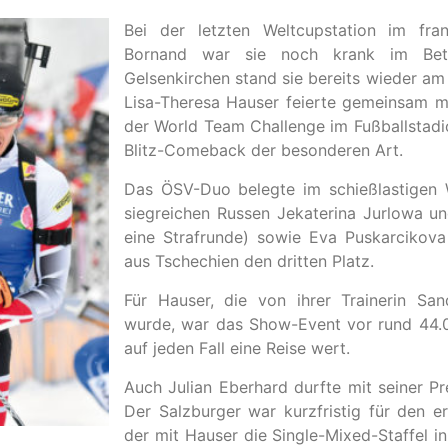
Bei der letzten Weltcupstation im fra
Bornand war sie noch krank im Bet
Gelsenkirchen stand sie bereits wieder am 
Lisa-Theresa Hauser feierte gemeinsam mi
der World Team Challenge im Fußballstadi
Blitz-Comeback der besonderen Art.
Das ÖSV-Duo belegte im schießlastigen 
siegreichen Russen Jekaterina Jurlowa u
eine Strafrunde) sowie Eva Puskarcikov
aus Tschechien den dritten Platz.
Für Hauser, die von ihrer Trainerin San
wurde, war das Show-Event vor rund 44.
auf jeden Fall eine Reise wert.
Auch Julian Eberhard durfte mit seiner Pr
Der Salzburger war kurzfristig für den e
der mit Hauser die Single-Mixed-Staffel 