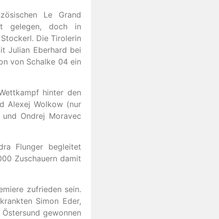
nzösischen Le Grand
t gelegen, doch in
Stockerl. Die Tirolerin
t Julian Eberhard bei
on von Schalke 04 ein
Wettkampf hinter den
nd Alexej Wolkow (nur
a und Ondrej Moravec
dra Flunger begleitet
000 Zuschauern damit
emiere zufrieden sein.
rkrankten Simon Eder,
in Östersund gewonnen