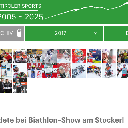
TIROLER SPORTS
JAHRBUCH
2005
005 - 2025
-
2025
RCHIV
2017
ete bei Biathlon-Show am Stockerl