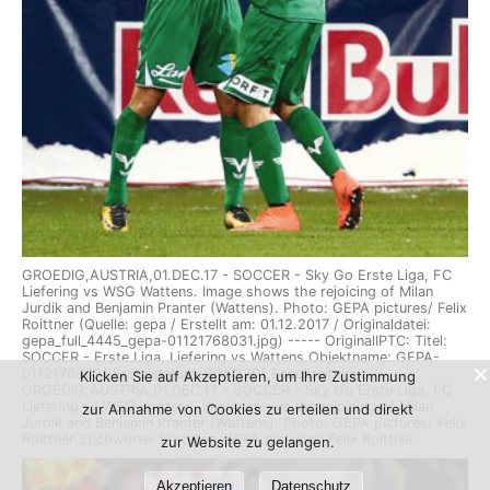
GROEDIG,AUSTRIA,01.DEC.17 - SOCCER - Sky Go Erste Liga, FC
Liefering vs WSG Wattens. Image shows the rejoicing of Milan
Jurdik and Benjamin Pranter (Wattens). Photo: GEPA pictures/ Felix
Roittner (Quelle: gepa / Erstellt am: 01.12.2017 / Originaldatei:
gepa_full_4445_gepa-01121768031.jpg) ----- OriginalIPTC: Titel:
SOCCER - Erste Liga, Liefering vs Wattens Objektname: GEPA-
01121768031 Erstelldatum: 20171201 Beschreibung:
Klicken Sie auf Akzeptieren, um Ihre Zustimmung
GROEDIG,AUSTRIA,01.DEC.17 - SOCCER - Sky Go Erste Liga, FC
Liefering vs WSG Wattens. Image shows the rejoicing of Milan
zur Annahme von Cookies zu erteilen und direkt
Jurdik and Benjamin Pranter (Wattens). Photo: GEPA pictures/ Felix
Roittner Stichworte: Ersteller: GEPA pictures/ Felix Roittner
zur Website zu gelangen.
Akzeptieren
Datenschutz