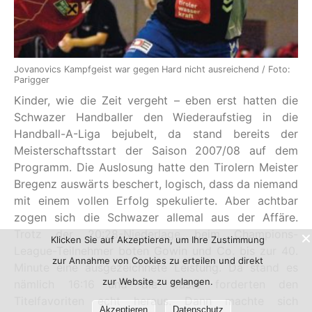
Jovanovics Kampfgeist war gegen Hard nicht ausreichend / Foto:
Parigger
Kinder, wie die Zeit vergeht – eben erst hatten die
Schwazer Handballer den Wiederaufstieg in die
Handball-A-Liga bejubelt, da stand bereits der
Meisterschaftsstart der Saison 2007/08 auf dem
Programm. Die Auslosung hatte den Tirolern Meister
Bregenz auswärts beschert, logisch, dass da niemand
mit einem vollen Erfolg spekulierte. Aber achtbar
zogen sich die Schwazer allemal aus der Affäre.
Trotz der 20:28-Niederlage beim Champions-
Klicken Sie auf Akzeptieren, um Ihre Zustimmung
League-Teilnehmer boten Gowin und Co. bis zur 40.
zur Annahme von Cookies zu erteilen und direkt
Minute eine ausgezeichnete Leistung. Da stand es
zur Website zu gelangen.
nämlich 16:16 und die Gäste forderten den
Titelfavoriten echt heraus. Dann machte sich
Akzeptieren
Datenschutz