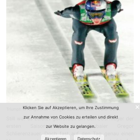
Klicken Sie auf Akzeptieren, um Ihre Zustimmung
Triumph in Klingenthal - Gregor Schlierenzauer / Foto: GEPA
zur Annahme von Cookies zu erteilen und direkt
Still war es zuletzt geworden um den Überflieger der
ersten Saisonhälfte, den Stubaier Gregor
zur Website zu gelangen.
Schlierenzauer. Doch fast auf den Tag genau einen
Akzeptieren
Datenschutz