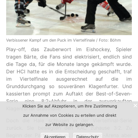
Verbissener Kampf um den Puck im Viertelfinale / Foto: Böhm
Play-off, das Zauberwort im Eishockey, Spieler
tragen Bärte, die Fans sind elektrisiert, endlich sind
die Tage da, für die Monate lange gekämpft wurde.
Der HCI hatte es in die Entscheidung geschafft, traf
im Viertelfinale ausgerechnet auf die im
Grunddurchgang so souveränen Klagenfurter. Und
kassierten prompt zum Auftakt der Best-of-Seven-
Serie eine 8:2-Abfuhr in der ausverkauften
Klicken Sie auf Akzeptieren, um Ihre Zustimmung
Klagenfurter Stadthalle.
zur Annahme von Cookies zu erteilen und direkt
Doch die Haie schlugen in der Viertelfinal-Serie
zur Website zu gelangen.
zurück. Sie besiegten den KAC zuhause 3:2. Zu
Beginn der Partie roch es in der Tiwag-Arena aber
Akzeptieren
Datenschutz