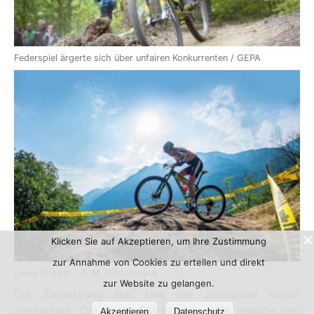
Federspiel ärgerte sich über unfairen Konkurrenten / GEPA
Klicken Sie auf Akzeptieren, um Ihre Zustimmung
zur Annahme von Cookies zu erteilen und direkt
Laura Stigger / A. M. Küstenbrück
zur Website zu gelangen.
Die Zielsetzung war klar, die Jubelpose schon
einstudiert. Die dritte EM-Goldmedaille musste her.
Akzeptieren
Datenschutz