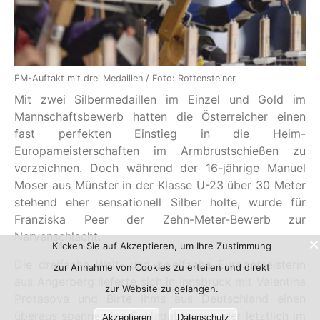
EM-Auftakt mit drei Medaillen / Foto: Rottensteiner
Mit zwei Silbermedaillen im Einzel und Gold im
Mannschaftsbewerb hatten die Österreicher einen
fast perfekten Einstieg in die Heim-
Europameisterschaften im Armbrustschießen zu
verzeichnen. Doch während der 16-jährige Manuel
Moser aus Münster in der Klasse U-23 über 30 Meter
stehend eher sensationell Silber holte, wurde für
Franziska Peer der Zehn-Meter-Bewerb zur
Nervenschlacht.
Klicken Sie auf Akzeptieren, um Ihre Zustimmung
Die dreifache Welt- und zweifache Europameisterin
zur Annahme von Cookies zu erteilen und direkt
aus Angerberg lieferte sich in Innsbruck mit Valentina
zur Website zu gelangen.
Protasova und Birte Ihms aus Deutschland einen
überaus spannenden Schlagabtausch, der letztlich im
Akzeptieren
Datenschutz