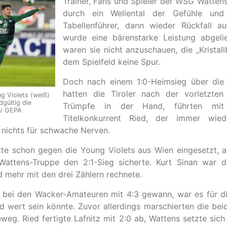
Trainer, Fans und Spieler der WSG Watten
durch ein Wellental der Gefühle und
Tabellenführer, dann wieder Rückfall au
wurde eine bärenstarke Leistung abgeli
waren sie nicht anzuschauen, die „Kristal
dem Spielfeld keine Spur.
Doch nach einem 1:0-Heimsieg über die 
hatten die Tiroler nach der vorletzten 
g Violets (weiß)
dgültig die
Trümpfe in der Hand, führten mit
 / GEPA
Titelkonkurrent Ried, der immer wied
– nichts für schwache Nerven.
te schon gegen die Young Violets aus Wien eingesetzt, al
Wattens-Truppe den 2:1-Sieg sicherte. Kurt Sinan war 
d mehr mit den drei Zählern rechnete.
ed bei den Wacker-Amateuren mit 4:3 gewann, war es für 
d wert sein könnte. Zuvor allerdings marschierten die be
eweg. Ried fertigte Lafnitz mit 2:0 ab, Wattens setzte sic