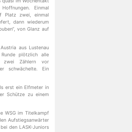
s quasi im Wochentakt
 Hoffnungen. Einmal
f Platz zwei, einmal
efert, dann wiederum
lbuben“, von Glanz auf
Austria aus Lustenau
Runde plötzlich alle
 zwei Zählern vor
er schwächelte. Ein
s erst ein Elfmeter in
der Schütze zu einem
die WSG im Titelkampf
iden Aufstiegsanwärter
h bei den LASK-Juniors