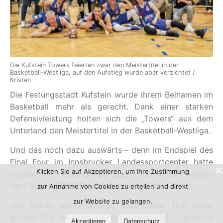
Die Kufstein Towers feierten zwar den Meistertitel in der
Basketball-Westliga, auf den Aufstieg wurde aber verzichtet /
Kristen
Die Festungsstadt Kufstein wurde ihrem Beinamen im
Basketball mehr als gerecht. Dank einer starken
Defensivleistung holten sich die „Towers“ aus dem
Unterland den Meistertitel in der Basketball-Westliga.
Und das noch dazu auswärts – denn im Endspiel des
Final Four im Innsbrucker Landessportcenter hatte
Klicken Sie auf Akzeptieren, um Ihre Zustimmung
Kufstein im Tiroler Derby gegen die Swarco Raiders
nach einem 65:51-Erfolg allen Grund zum Jubeln.
zur Annahme von Cookies zu erteilen und direkt
zur Website zu gelangen.
„Wir haben immer gesagt, dass dieser Titel unser
großes Ziel ist. Das ist ein Riesenschritt“, erklärte
Akzeptieren
Datenschutz