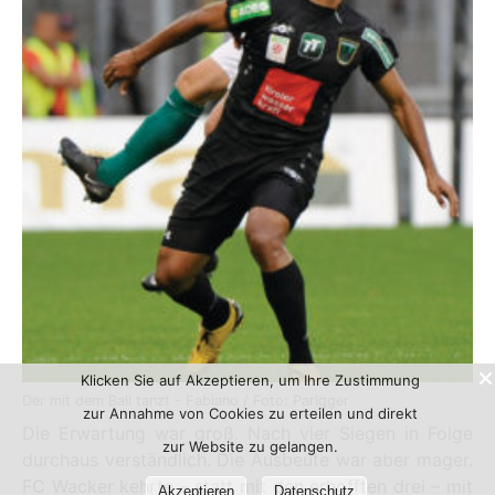
Klicken Sie auf Akzeptieren, um Ihre Zustimmung
Der mit dem Ball tanzt - Fabiano / Foto: Parigger
zur Annahme von Cookies zu erteilen und direkt
Die Erwartung war groß. Nach vier Siegen in Folge
zur Website zu gelangen.
durchaus verständlich. Die Ausbeute war aber mager.
FC Wacker kehrte – statt mit den erhofften drei – mit
Akzeptieren
Datenschutz