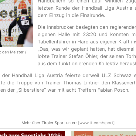
Handballern so einen Lauf wirklich zug
letzten Runde der Handball Liga Austria
dem Einzug in die Finalrunde.
Die Innsbrucker besiegten den regierenden
eigenen Halle mit 23:20 und konnten m
Tabellenführer in Hard aus eigener Kraft in
„Das, was wir geplant hatten, hat diesmal 
t den Meister /
lobte Trainer Stefan Öhler, der seinen Tor
aus dem funktionierenden Kollektiv heraus
f der Handball Liga Austria feierte derweil ULZ Schwaz e
te die Truppe von Trainer Thomas Lintner den Klassenerha
en der „Silberstiere“ war mit acht Treffern Fabian Posch.
Mehr über Tiroler Sport unter:
[www.tt.com/sport]