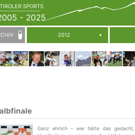
TIROLER SPORTS
JAHRBUCH
2005
005 - 2025
-
2025
RCHIV
2012
lbfinale
Ganz ehrlich – wer hätte das gedacht,