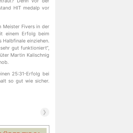
etraut? Denn vor der
 stand HIT medalp vor
 Meister Fivers in der
it einem Erfolg beim
s Halbfinale einziehen.
sehr gut funktioniert“,
hüter Martin Kalischnig
hob.
inen 25:31-Erfolg bei
lt so gut wie sicher.