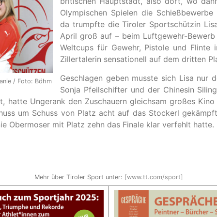
britischen Hauptstadt, also dort, wo da
Olympischen Spielen die Schießbewerbe s
da trumpfte die Tiroler Sportschützin Li
April groß auf – beim Luftgewehr-Bewerb
Weltcups für Gewehr, Pistole und Flinte 
Zillertalerin sensationell auf dem dritten Pl
Geschlagen geben musste sich Lisa nur d
anie / Foto: Böhm
Sonja Pfeilschifter und der Chinesin Silin
et, hatte Ungerank den Zuschauern gleichsam großes Kino g
chuss um Schuss von Platz acht auf das Stockerl gekämpft,
e Obermoser mit Platz zehn das Finale klar verfehlt hatte.
Mehr über Tiroler Sport unter:
[www.tt.com/sport]