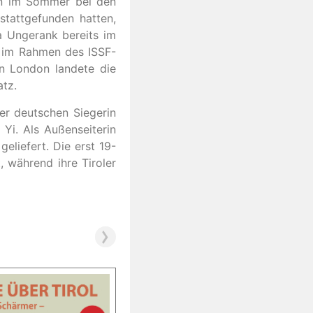
nn im Sommer bei den
tattgefunden hatten,
sa Ungerank bereits im
 im Rahmen des ISSF-
in London landete die
atz.
er deutschen Siegerin
g Yi. Als Außenseiterin
eliefert. Die erst 19-
 während ihre Tiroler