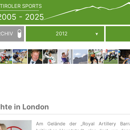
TIROLER SPORTS
JAHRBUCH
2005
005 - 2025
-
2025
RCHIV
2012
chte in London
Am Gelände der „Royal Artillery Bar