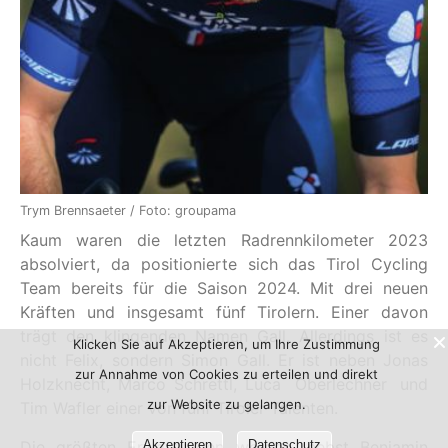
Trym Brennsaeter / Foto: groupama
Kaum waren die letzten Radrennkilometer 2023
absolviert, da positionierte sich das Tirol Cycling
Team bereits für die Saison 2024. Mit drei neuen
Kräften und insgesamt fünf Tirolern. Einer davon
trägt den klingenden Namen Gall. Allerdings ist es
Klicken Sie auf Akzeptieren, um Ihre Zustimmung
nicht Felix, sondern Simon Gall. Er ist neben Jonas
zur Annahme von Cookies zu erteilen und direkt
Holzknecht, Marco Schrettl, Luca Oberlechner und
zur Website zu gelangen.
Tim Wafler einer von fünf Tiroler Talenten.
Die größten Erwartungen werden, nebst Benjamin
Akzeptieren
Datenschutz