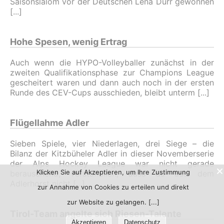
Saisonslalom vor der Deutschen Lena Dürr gewonnen
Hohe Spesen, wenig Ertrag
Auch wenn die HYPO-Volleyballer zunächst in der
zweiten Qualifikationsphase zur Champions League
gescheitert waren und dann auch noch in der ersten
Runde des CEV-Cups ausschieden, bleibt unterm
Flügellahme Adler
Sieben Spiele, vier Niederlagen, drei Siege – die
Bilanz der Kitzbüheler Adler in dieser Novemberserie
der Alps Hockey League war nicht gerade
Klicken Sie auf Akzeptieren, um Ihre Zustimmung
berauschend, verständlich, dass da aus dem
Adlerhorst nicht
zur Annahme von Cookies zu erteilen und direkt
zur Website zu gelangen.
Tirol-Team angelte sich Riesen-Talente
Akzeptieren
Datenschutz