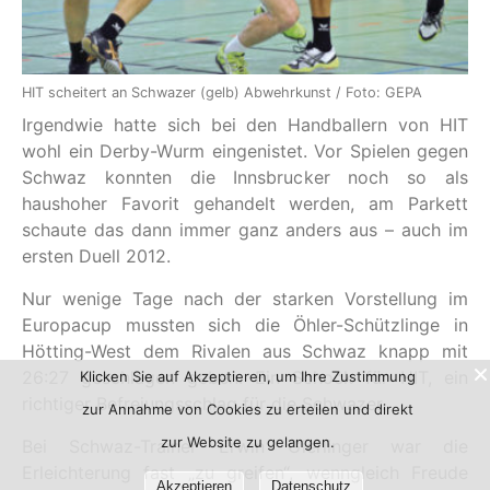
HIT scheitert an Schwazer (gelb) Abwehrkunst / Foto: GEPA
Irgendwie hatte sich bei den Handballern von HIT
wohl ein Derby-Wurm eingenistet. Vor Spielen gegen
Schwaz konnten die Innsbrucker noch so als
haushoher Favorit gehandelt werden, am Parkett
schaute das dann immer ganz anders aus – auch im
ersten Duell 2012.
Nur wenige Tage nach der starken Vorstellung im
Europacup mussten sich die Öhler-Schützlinge in
Hötting-West dem Rivalen aus Schwaz knapp mit
26:27 geschlagen geben. Ein Schock für HIT, ein
Klicken Sie auf Akzeptieren, um Ihre Zustimmung
richtiger Befreiungsschlag für die Schwazer.
zur Annahme von Cookies zu erteilen und direkt
zur Website zu gelangen.
Bei Schwaz-Trainer Erwin Gierlinger war die
Erleichterung fast „zu greifen“, wenngleich Freude
Akzeptieren
Datenschutz