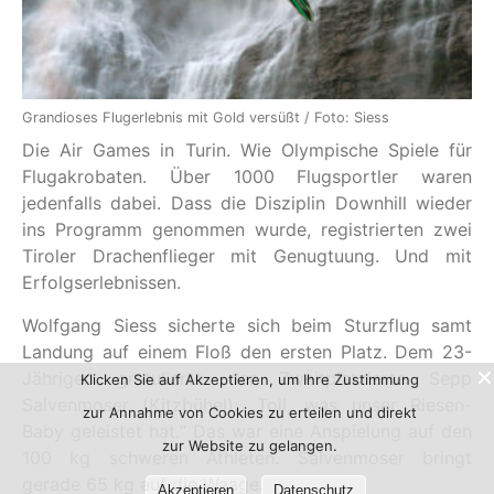
Grandioses Flugerlebnis mit Gold versüßt / Foto: Siess
Die Air Games in Turin. Wie Olympische Spiele für
Flugakrobaten. Über 1000 Flugsportler waren
jedenfalls dabei. Dass die Disziplin Downhill wieder
ins Programm genommen wurde, registrierten zwei
Tiroler Drachenflieger mit Genugtuung. Und mit
Erfolgserlebnissen.
Wolfgang Siess sicherte sich beim Sturzflug samt
Landung auf einem Floß den ersten Platz. Dem 23-
Jährigen gratulierte der Zweitplatzierte Sepp
Klicken Sie auf Akzeptieren, um Ihre Zustimmung
Salvenmoser (Kitzbühel): „Toll, was unser Riesen-
zur Annahme von Cookies zu erteilen und direkt
Baby geleistet hat.“ Das war eine Anspielung auf den
zur Website zu gelangen.
100 kg schweren Athleten. Salvenmoser bringt
gerade 65 kg auf die Waage.
Akzeptieren
Datenschutz