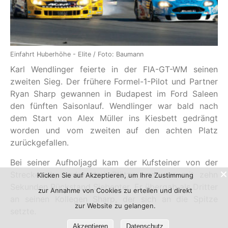
Einfahrt Huberhöhe - Elite / Foto: Baumann
Karl Wendlinger feierte in der FIA-GT-WM seinen
zweiten Sieg. Der frühere Formel-1-Pilot und Partner
Ryan Sharp gewannen in Budapest im Ford Saleen
den fünften Saisonlauf. Wendlinger war bald nach
dem Start von Alex Müller ins Kiesbett gedrängt
worden und vom zweiten auf den achten Platz
zurückgefallen.
Bei seiner Aufholjagd kam der Kufsteiner von der
Strecke ab, verlor drei Plätze und war mit zehn
Klicken Sie auf Akzeptieren, um Ihre Zustimmung
Sekunden Rückstand Siebenter. Er übergab als Dritter
zur Annahme von Cookies zu erteilen und direkt
an seinen Kollegen Sharp, der sich an die Spitze
zur Website zu gelangen.
setzte.
Akzeptieren
Datenschutz