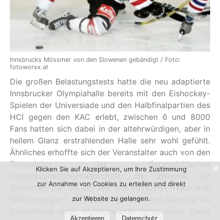
Innsbrucks Mössmer von den Slowenen gebändigt / Foto:
fotoworxx.at
Die großen Belastungstests hatte die neu adaptierte
Innsbrucker Olympiahalle bereits mit den Eishockey-
Spielen der Universiade und den Halbfinalpartien des
HCI gegen den KAC erlebt, zwischen 6 und 8000
Fans hatten sich dabei in der altehrwürdigen, aber in
hellem Glanz erstrahlenden Halle sehr wohl gefühlt.
Ähnliches erhoffte sich der Veranstalter auch von den
Testspielen der österreichischen
Klicken Sie auf Akzeptieren, um Ihre Zustimmung
Eishockeynationalmannschaft, die zweimal auf
zur Annahme von Cookies zu erteilen und direkt
Slowenien traf. Bei der WM war das ÖEHV-Team ja in
zur Website zu gelangen.
Wien engagiert, ein Abstecher nach Tirol wäre nur via
Viertelfinale oder Abstiegsrunde vorgesehen. Diese
Akzeptieren
Datenschutz