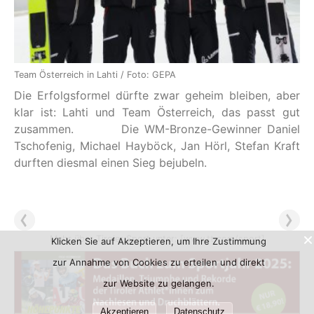
Team Österreich in Lahti / Foto: GEPA
Die Erfolgsformel dürfte zwar geheim bleiben, aber
klar ist: Lahti und Team Österreich, das passt gut
zusammen. Die WM-Bronze-Gewinner Daniel
Tschofenig, Michael Hayböck, Jan Hörl, Stefan Kraft
durften diesmal einen Sieg bejubeln.
Mehr über Tiroler Sport unter:
[www.tt.com/sport]
Klicken Sie auf Akzeptieren, um Ihre Zustimmung
zur Annahme von Cookies zu erteilen und direkt
zur Website zu gelangen.
Akzeptieren
Datenschutz