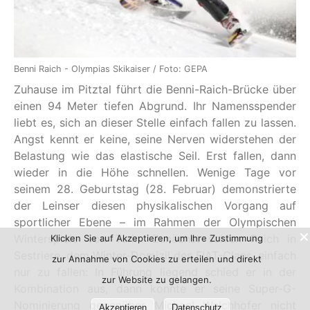
Benni Raich - Olympias Skikaiser / Foto: GEPA
Zuhause im Pitztal führt die Benni-Raich-Brücke über
einen 94 Meter tiefen Abgrund. Ihr Namensspender
liebt es, sich an dieser Stelle einfach fallen zu lassen.
Angst kennt er keine, seine Nerven widerstehen der
Belastung wie das elastische Seil. Erst fallen, dann
wieder in die Höhe schnellen. Wenige Tage vor
seinem 28. Geburtstag (28. Februar) demonstrierte
der Leinser diesen physikalischen Vorgang auf
sportlicher Ebene – im Rahmen der Olympischen
Winterspiele von Turin. Zunächst schien Raich in
Klicken Sie auf Akzeptieren, um Ihre Zustimmung
Sestriere, dem Winter-Domizil des FIAT-Clans, einfach
zur Annahme von Cookies zu erteilen und direkt
nur zu fallen: In Führung liegend schied er in der
zur Website zu gelangen.
Kombination aus, dann konnte er seine Super-G-
Nominierung gegenüber Michael Walchhofer nicht
Akzeptieren
Datenschutz