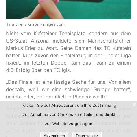
Tara Erler / kristen-images.com
Nicht vom Kufsteiner Tennisplatz, sondern aus dem
US-Staat Arizona meldete sich Mannschaftsführer
Markus Erler zu Wort. Seine Damen des TC Kufstein
hatten kurz zuvor den Finaleinzug in der Tiroler Liga
fixiert, im letzten Doppel kam das Team zu einem
4:3-Erfolg über den TC Igls.
„Das Finale ist eine lässige Sache für uns. Vor allem
deshalb, weil wir eine schwierige Gruppe hatten“,
meinte Erler, der beruflich in Phoenix weilte.
Klicken Sie auf Akzeptieren, um Ihre Zustimmung
Angeführt von vier deutschen Legionärinnen gewann
zur Annahme von Cookies zu erteilen und direkt
Kufstein drei der fünf Einzel – Sabrina Rittberger und
Anna Geißler fixierten dann auch den Endstand. Erler:
zur Website zu gelangen.
„Jetzt hoffe ich nur noch, dass wir im Finale ein
Akzeptieren
Datenschutz