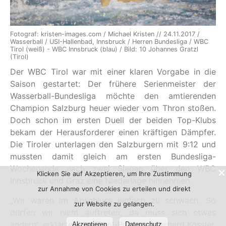
Fotograf: kristen-images.com / Michael Kristen // 24.11.2017 /
Wasserball / USI-Hallenbad, Innsbruck / Herren Bundesliga / WBC
Tirol (weiß) - WBC Innsbruck (blau) / Bild: 10 Johannes Gratzl
(Tirol)
Der WBC Tirol war mit einer klaren Vorgabe in die
Saison gestartet: Der frühere Serienmeister der
Wasserball-Bundesliga möchte den amtierenden
Champion Salzburg heuer wieder vom Thron stoßen.
Doch schon im ersten Duell der beiden Top-Klubs
bekam der Herausforderer einen kräftigen Dämpfer.
Die Tiroler unterlagen den Salzburgern mit 9:12 und
mussten damit gleich am ersten Bundesliga-
Wochenende nach zwei Siegen über den WBC
Klicken Sie auf Akzeptieren, um Ihre Zustimmung
Innsbruck und Graz eine Niederlage hinnehmen.
zur Annahme von Cookies zu erteilen und direkt
„Wir waren im Abschluss einfach zu schwach. So
zur Website zu gelangen.
dürfen wir nicht auftreten, da muss sich etwas
ändern“, erklärte WBC-Tirol-Präsident Richard Kössler.
Akzeptieren
Datenschutz