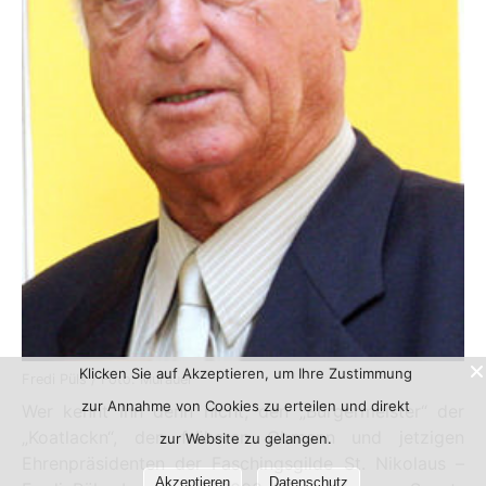
Klicken Sie auf Akzeptieren, um Ihre Zustimmung
Fredi Püls / Foto: Murauer
zur Annahme von Cookies zu erteilen und direkt
Wer kennt ihn denn nicht, den „Bürgermeister“ der
„Koatlackn“, den früheren Obmann und jetzigen
zur Website zu gelangen.
Ehrenpräsidenten der Faschingsgilde St. Nikolaus –
Akzeptieren
Datenschutz