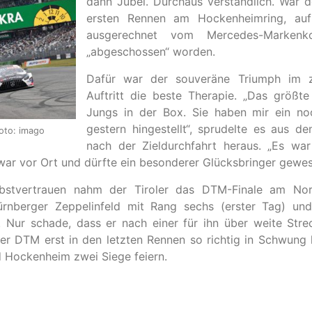
dann Jubel. Durchaus verständlich. War d
ersten Rennen am Hockenheimring, auf
ausgerechnet vom Mercedes-Markenko
„abgeschossen“ worden.
Dafür war der souveräne Triumph im 
Auftritt die beste Therapie. „Das größt
Jungs in der Box. Sie haben mir ein no
gestern hingestellt“, sprudelte es aus d
Foto: imago
nach der Zieldurchfahrt heraus. „Es war
war vor Ort und dürfte ein besonderer Glücksbringer gewes
bstvertrauen nahm der Tiroler das DTM-Finale am Nori
rnberger Zeppelinfeld mit Rang sechs (erster Tag) und
. Nur schade, dass er nach einer für ihn über weite St
r DTM erst in den letzten Rennen so richtig in Schwung
d Hockenheim zwei Siege feiern.